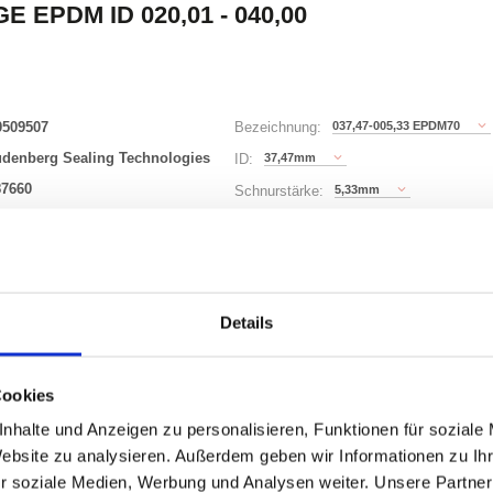
E EPDM ID 020,01 - 040,00
0509507
037,47-005,33 EPDM70
Bezeichnung:
udenberg Sealing Technologies
37,47mm
ID:
87660
5,33mm
Schnurstärke:
88 Varianten
Details
Waren
STK
uf Lager
Cookies
nhalte und Anzeigen zu personalisieren, Funktionen für soziale
Website zu analysieren. Außerdem geben wir Informationen zu I
r soziale Medien, Werbung und Analysen weiter. Unsere Partner