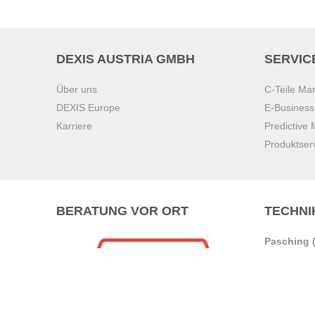
DEXIS AUSTRIA GMBH
SERVIC
Über uns
C-Teile M
DEXIS Europe
E-Busines
Karriere
Predictive
Produktser
BERATUNG VOR ORT
TECHNI
Pasching (
Brunn am 
Graz
Villach
Waidhofen 