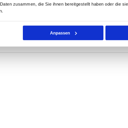
 Daten zusammen, die Sie ihnen bereitgestellt haben oder die s
ONEN
VARIANTEN
n.
r Dichtring mit kreisförmigem Querschnitt für die unterschiedli
Anpassen
rke definieren die Abmessungen.