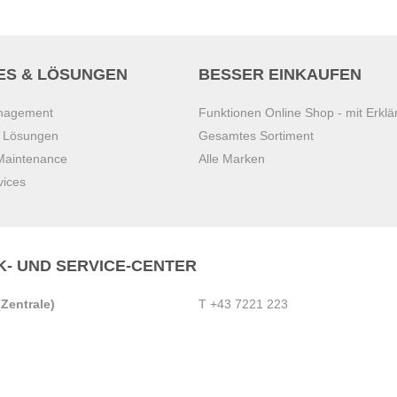
ES & LÖSUNGEN
BESSER EINKAUFEN
anagement
Funktionen Online Shop - mit Erklä
s Lösungen
Gesamtes Sortiment
 Maintenance
Alle Marken
vices
K- UND SERVICE-CENTER
Zentrale)
T
+43 7221 223
Gebirge
E
office.pasching@dexis.at
Hörschinger Straße 39
an der Ybbs
4061 Pasching