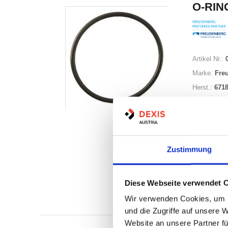
O-RING
Artikel Nr.:
Marke:
Fre
Herst.:
671
Zustimmung
Nicht a
Diese Webseite verwendet 
Print
Wir verwenden Cookies, um I
und die Zugriffe auf unsere 
Website an unsere Partner fü