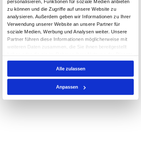
personalisieren, Funktionen für soziale Medien anbieten
zu können und die Zugriffe auf unsere Website zu
Nicht auf Lager
analysieren. Außerdem geben wir Informationen zu Ihrer
Print
Verwendung unserer Website an unsere Partner für
soziale Medien, Werbung und Analysen weiter. Unsere
Partner führen diese Informationen möglicherweise mit
PRODUKTBESCHREIBUNG
weiteren Daten zusammen, die Sie ihnen bereitgestellt
haben oder die sie im Rahmen Ihrer Nutzung der Dienste
ALLE SPEZIFIKATIONEN
gesammelt haben.
Alle zulassen
VARIANTEN
Anpassen