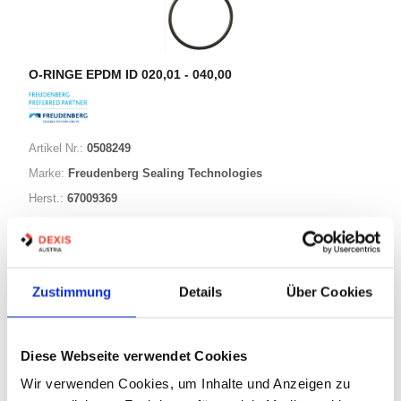
O-RINGE EPDM ID 020,01 - 040,00
Artikel Nr.:
0508249
Marke:
Freudenberg Sealing Technologies
Herst.:
67009369
028,24-002,62 EPDM70
Bezeichnung:
28,24mm
ID:
2,62mm
Schnurstärke:
Zustimmung
Details
Über Cookies
88 Varianten
Diese Webseite verwendet Cookies
Wir verwenden Cookies, um Inhalte und Anzeigen zu
Warenkorb
STK