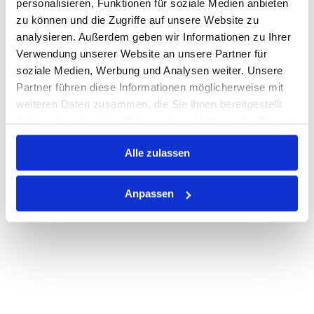
personalisieren, Funktionen für soziale Medien anbieten
zu können und die Zugriffe auf unsere Website zu
Nicht auf Lager
analysieren. Außerdem geben wir Informationen zu Ihrer
Print
Verwendung unserer Website an unsere Partner für
soziale Medien, Werbung und Analysen weiter. Unsere
Partner führen diese Informationen möglicherweise mit
PRODUKTBESCHREIBUNG
weiteren Daten zusammen, die Sie ihnen bereitgestellt
haben oder die sie im Rahmen Ihrer Nutzung der Dienste
ALLE SPEZIFIKATIONEN
gesammelt haben.
Alle zulassen
VARIANTEN
Anpassen