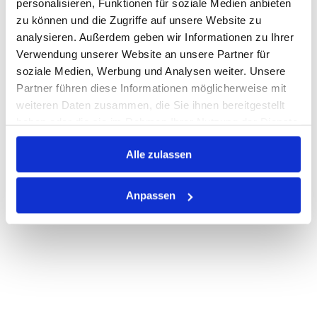
personalisieren, Funktionen für soziale Medien anbieten
zu können und die Zugriffe auf unsere Website zu
Nicht auf Lager
analysieren. Außerdem geben wir Informationen zu Ihrer
Print
Verwendung unserer Website an unsere Partner für
soziale Medien, Werbung und Analysen weiter. Unsere
Partner führen diese Informationen möglicherweise mit
PRODUKTBESCHREIBUNG
weiteren Daten zusammen, die Sie ihnen bereitgestellt
haben oder die sie im Rahmen Ihrer Nutzung der Dienste
ALLE SPEZIFIKATIONEN
gesammelt haben.
Alle zulassen
VARIANTEN
Anpassen