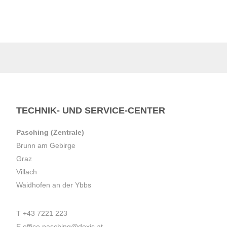
TECHNIK- UND SERVICE-CENTER
Pasching (Zentrale)
Brunn am Gebirge
Graz
Villach
Waidhofen an der Ybbs
T
+43 7221 223
E
office.pasching@dexis.at