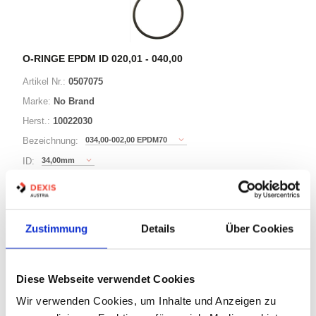
O-RINGE EPDM ID 020,01 - 040,00
Artikel Nr.:
0507075
Marke:
No Brand
Herst.:
10022030
034,00-002,00 EPDM70
Bezeichnung:
34,00mm
ID:
2,00mm
Schnurstärke:
Zustimmung
Details
Über Cookies
88 Varianten
Minimum (500)
Diese Webseite verwendet Cookies
Warenkorb
STK
Wir verwenden Cookies, um Inhalte und Anzeigen zu