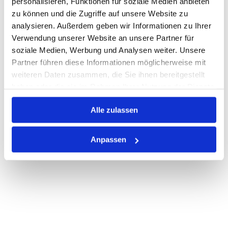
personalisieren, Funktionen für soziale Medien anbieten
Losgröße 500
zu können und die Zugriffe auf unsere Website zu
Nicht auf Lager
analysieren. Außerdem geben wir Informationen zu Ihrer
Print
Verwendung unserer Website an unsere Partner für
soziale Medien, Werbung und Analysen weiter. Unsere
Partner führen diese Informationen möglicherweise mit
PRODUKTBESCHREIBUNG
weiteren Daten zusammen, die Sie ihnen bereitgestellt
haben oder die sie im Rahmen Ihrer Nutzung der Dienste
ALLE SPEZIFIKATIONEN
gesammelt haben.
VARIANTEN
Alle zulassen
Anpassen