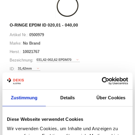
O-RINGE EPDM ID 020,01 - 040,00
Artikel Nr.:
0500979
Marke:
No Brand
Herst.:
10021767
031,42-002,62 EPDM70
Bezeichnung:
31,42mm
ID:
2,62mm
Schnurstärke:
Zustimmung
Details
Über Cookies
88 Varianten
Minimum (500)
Diese Webseite verwendet Cookies
Warenkorb
STK
Wir verwenden Cookies, um Inhalte und Anzeigen zu