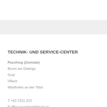
TECHNIK- UND SERVICE-CENTER
Pasching (Zentrale)
Brunn am Gebirge
Graz
Villach
Waidhofen an der Ybbs
T
+43 7221 223
E
office.pasching@dexis.at