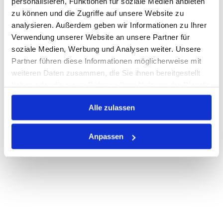
personalisieren, Funktionen für soziale Medien anbieten
Losgröße 500
zu können und die Zugriffe auf unsere Website zu
Nicht auf Lager
analysieren. Außerdem geben wir Informationen zu Ihrer
Print
Verwendung unserer Website an unsere Partner für
soziale Medien, Werbung und Analysen weiter. Unsere
Partner führen diese Informationen möglicherweise mit
PRODUKTBESCHREIBUNG
weiteren Daten zusammen, die Sie ihnen bereitgestellt
haben oder die sie im Rahmen Ihrer Nutzung der Dienste
ALLE SPEZIFIKATIONEN
gesammelt haben.
VARIANTEN
Alle zulassen
Anpassen