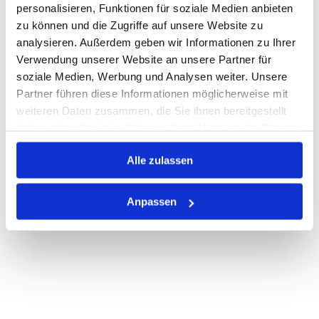
personalisieren, Funktionen für soziale Medien anbieten
zu können und die Zugriffe auf unsere Website zu
Auf Lager
Lager anzeigen
analysieren. Außerdem geben wir Informationen zu Ihrer
Print
Verwendung unserer Website an unsere Partner für
soziale Medien, Werbung und Analysen weiter. Unsere
Partner führen diese Informationen möglicherweise mit
PRODUKTBESCHREIBUNG
weiteren Daten zusammen, die Sie ihnen bereitgestellt
haben oder die sie im Rahmen Ihrer Nutzung der Dienste
ALLE SPEZIFIKATIONEN
gesammelt haben.
Alle zulassen
VARIANTEN
Anpassen