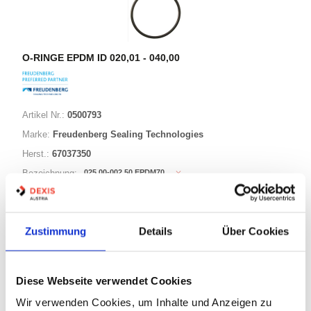
O-RINGE EPDM ID 020,01 - 040,00
Artikel Nr.:
0500793
Marke:
Freudenberg Sealing Technologies
Herst.:
67037350
025,00-002,50 EPDM70
Bezeichnung:
25,00mm
ID:
2,50mm
Schnurstärke:
Zustimmung
Details
Über Cookies
88 Varianten
Diese Webseite verwendet Cookies
Warenkorb
STK
Wir verwenden Cookies, um Inhalte und Anzeigen zu