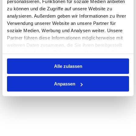
personalisieren, Funktionen für soziale Medien anbieten
zu können und die Zugriffe auf unsere Website zu
Nicht auf Lager
analysieren. Außerdem geben wir Informationen zu Ihrer
Print
Verwendung unserer Website an unsere Partner für
soziale Medien, Werbung und Analysen weiter. Unsere
Partner führen diese Informationen möglicherweise mit
PRODUKTBESCHREIBUNG
weiteren Daten zusammen, die Sie ihnen bereitgestellt
haben oder die sie im Rahmen Ihrer Nutzung der Dienste
ALLE SPEZIFIKATIONEN
gesammelt haben.
Alle zulassen
VARIANTEN
Anpassen