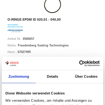
O-RINGE EPDM ID 020,01 - 040,00
Artikel Nr.:
0500657
Marke:
Freudenberg Sealing Technologies
Herst.:
67027495
020,22-003,53 EPDM70
Bezeichnung:
20,22mm
ID:
3,53mm
Schnurstärke:
Zustimmung
Details
Über Cookies
88 Varianten
Diese Webseite verwendet Cookies
Wir verwenden Cookies, um Inhalte und Anzeigen zu
Warenkorb
STK