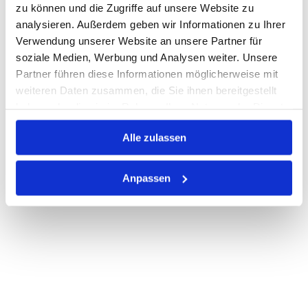
Lager anzeigen
zu können und die Zugriffe auf unsere Website zu
Print
analysieren. Außerdem geben wir Informationen zu Ihrer
Verwendung unserer Website an unsere Partner für
soziale Medien, Werbung und Analysen weiter. Unsere
PRODUKTBESCHREIBUNG
Partner führen diese Informationen möglicherweise mit
weiteren Daten zusammen, die Sie ihnen bereitgestellt
ALLE SPEZIFIKATIONEN
haben oder die sie im Rahmen Ihrer Nutzung der Dienste
gesammelt haben.
VARIANTEN
Alle zulassen
Anpassen