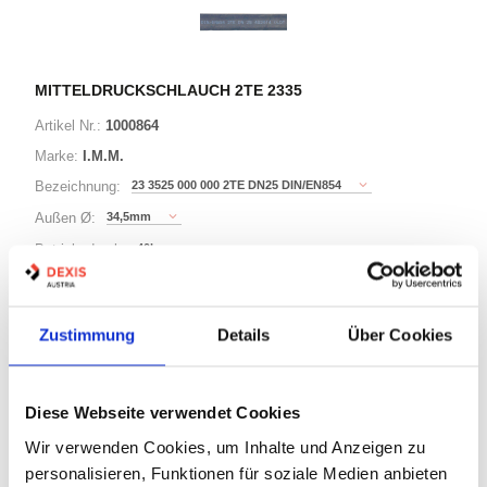
MITTELDRUCKSCHLAUCH 2TE 2335
Artikel Nr.:
1000864
Marke:
I.M.M.
23 3525 000 000 2TE DN25 DIN/EN854
Bezeichnung:
34,5mm
Außen Ø:
40bar
Betriebsdruck:
150mm
Biegeradius:
Zustimmung
Details
Über Cookies
8 Varianten
Diese Webseite verwendet Cookies
Warenkorb
LFM
Wir verwenden Cookies, um Inhalte und Anzeigen zu
personalisieren, Funktionen für soziale Medien anbieten
Auf Lager