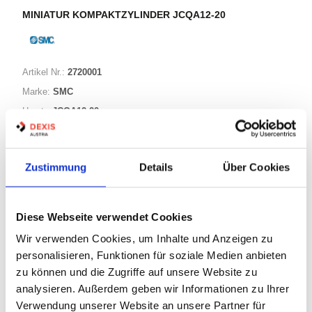
MINIATUR KOMPAKTZYLINDER JCQA12-20
Artikel Nr.:
2720001
Marke:
SMC
Herst.:
JCQA12-20
Bezeichnung:
JCQA12-20
Zustimmung
Details
Über Cookies
Warenkorb
STK
Diese Webseite verwendet Cookies
Nicht auf Lager
Wir verwenden Cookies, um Inhalte und Anzeigen zu
Print
personalisieren, Funktionen für soziale Medien anbieten
zu können und die Zugriffe auf unsere Website zu
PRODUKTBESCHREIBUNG
analysieren. Außerdem geben wir Informationen zu Ihrer
Verwendung unserer Website an unsere Partner für