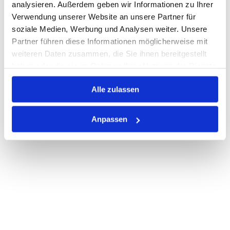
analysieren. Außerdem geben wir Informationen zu Ihrer
Verwendung unserer Website an unsere Partner für
PRODUKTBESCHREIBUNG
soziale Medien, Werbung und Analysen weiter. Unsere
Partner führen diese Informationen möglicherweise mit
ALLE SPEZIFIKATIONEN
weiteren Daten zusammen, die Sie ihnen bereitgestellt
haben oder die sie im Rahmen Ihrer Nutzung der Dienste
VARIANTEN
gesammelt haben.
Alle zulassen
Anpassen