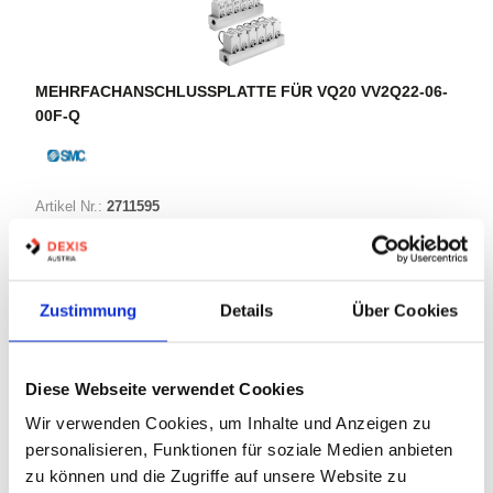
MEHRFACHANSCHLUSSPLATTE FÜR VQ20 VV2Q22-06-0
0F-Q
Artikel Nr.:
2711595
Marke:
SMC
Herst.:
VV2Q22-06-00F-Q
Bezeichnung:
VV2Q22-06-00F-Q
Zustimmung
Details
Über Cookies
Warenkorb
STK
Diese Webseite verwendet Cookies
Wir verwenden Cookies, um Inhalte und Anzeigen zu
Nicht auf Lager
personalisieren, Funktionen für soziale Medien anbieten
Print
zu können und die Zugriffe auf unsere Website zu