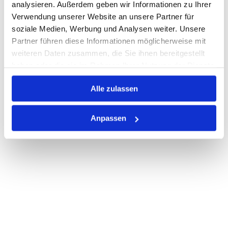
analysieren. Außerdem geben wir Informationen zu Ihrer
Verwendung unserer Website an unsere Partner für
PRODUKTBESCHREIBUNG
soziale Medien, Werbung und Analysen weiter. Unsere
Partner führen diese Informationen möglicherweise mit
ALLE SPEZIFIKATIONEN
weiteren Daten zusammen, die Sie ihnen bereitgestellt
haben oder die sie im Rahmen Ihrer Nutzung der Dienste
VARIANTEN
gesammelt haben.
Alle zulassen
Anpassen