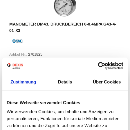
MANOMETER DM43, DRUCKBEREICH 0-0.4MPA G43-4-
01-X3
Artikel Nr.:
2703825
Marke:
SMC
Herst.:
G43-4-01-X3
Bezeichnung:
G43-4-01-X3
Zustimmung
Details
Über Cookies
Warenkorb
STK
Diese Webseite verwendet Cookies
Wir verwenden Cookies, um Inhalte und Anzeigen zu
Nicht auf Lager
personalisieren, Funktionen für soziale Medien anbieten
Print
zu können und die Zugriffe auf unsere Website zu