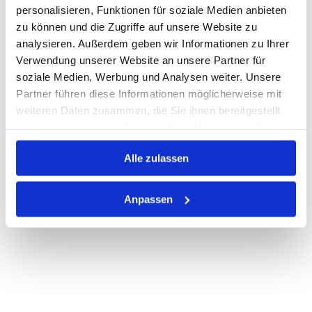
STK
personalisieren, Funktionen für soziale Medien anbieten
zu können und die Zugriffe auf unsere Website zu
Nicht auf Lager
analysieren. Außerdem geben wir Informationen zu Ihrer
Verwendung unserer Website an unsere Partner für
Print
soziale Medien, Werbung und Analysen weiter. Unsere
Partner führen diese Informationen möglicherweise mit
PRODUKTBESCHREIBUNG
weiteren Daten zusammen, die Sie ihnen bereitgestellt
haben oder die sie im Rahmen Ihrer Nutzung der Dienste
ALLE SPEZIFIKATIONEN
gesammelt haben.
Alle zulassen
VARIANTEN
Anpassen