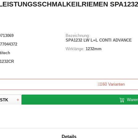
EISTUNGSSCHMALKEILRIEMEN SPA1232 
0713069
Bezeichnung:
SPA1232 LW L=L CONTI ADVANCE
77044372
Wirklänge:
1232mm
titech
1232CR
60 Varianten
Waren
STK
uf Lager
Details