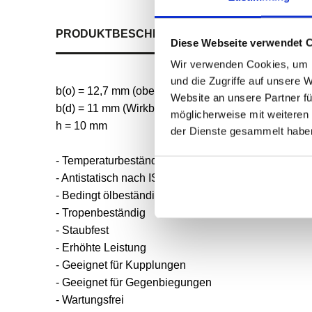
PRODUKTBESCHREIBUNG
ALLE SPEZIFIKATI
Diese Webseite verwendet 
Wir verwenden Cookies, um I
und die Zugriffe auf unsere 
b(o) = 12,7 mm (obere Riemenbreite)
Website an unsere Partner fü
b(d) = 11 mm (Wirkbreite)
möglicherweise mit weiteren
h = 10 mm
der Dienste gesammelt habe
- Temperaturbeständig von -30°C bis +80°C
- Antistatisch nach ISO 1813
- Bedingt ölbeständig
- Tropenbeständig
- Staubfest
- Erhöhte Leistung
- Geeignet für Kupplungen
- Geeignet für Gegenbiegungen
- Wartungsfrei