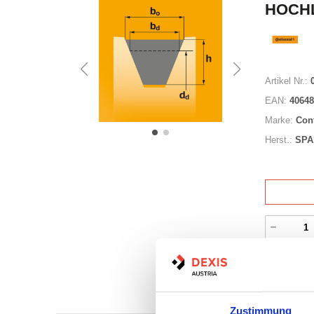
HOCHL
Artikel Nr.:
EAN:
40648
Marke:
Con
Herst.:
SPA
Nicht a
Print
Zustimmung