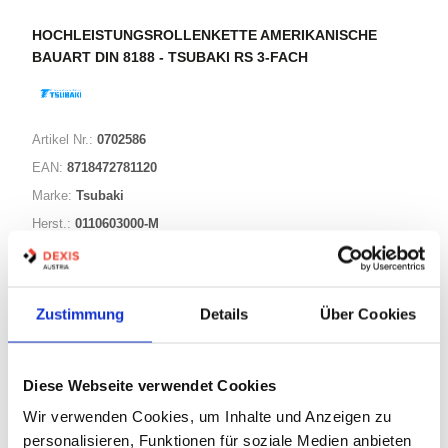
HOCHLEISTUNGSROLLENKETTE AMERIKANISCHE
BAUART DIN 8188 - TSUBAKI RS 3-FACH
Artikel Nr.:
0702586
EAN:
8718472781120
Marke:
Tsubaki
Herst.:
0110603000-M
Bezeichnung:
RK RS 60-3
Bolzen L:
75,5
Bolzen L2:
38,15
Zustimmung
Details
Über Cookies
Bolzen Länge L1:
35,65
Diese Webseite verwendet Cookies
Warenkorb
LFM
Wir verwenden Cookies, um Inhalte und Anzeigen zu
personalisieren, Funktionen für soziale Medien anbieten