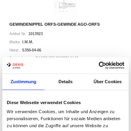
GEWINDENIPPEL ORFS-GEWINDE AGO-ORFS
Artikel Nr.:
1013923
Marke:
I.M.M.
Herst.:
S350-04-06
G4 0620 M00 060/S350-04-06
Bezeichnung:
24 Varianten
Zustimmung
Details
Über Cookies
Warenkorb
STK
Diese Webseite verwendet Cookies
Auf Lager
Wir verwenden Cookies, um Inhalte und Anzeigen zu
Lager anzeigen
personalisieren, Funktionen für soziale Medien anbieten
Print
zu können und die Zugriffe auf unsere Website zu