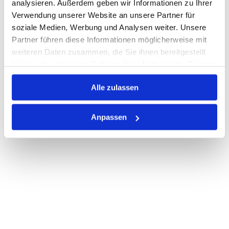
analysieren. Außerdem geben wir Informationen zu Ihrer
Verwendung unserer Website an unsere Partner für
PRODUKTBESCHREIBUNG
soziale Medien, Werbung und Analysen weiter. Unsere
Partner führen diese Informationen möglicherweise mit
ALLE SPEZIFIKATIONEN
weiteren Daten zusammen, die Sie ihnen bereitgestellt
haben oder die sie im Rahmen Ihrer Nutzung der Dienste
VARIANTEN
gesammelt haben.
Alle zulassen
Anpassen