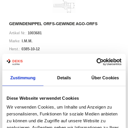
GEWINDENIPPEL ORFS-GEWINDE AGO-ORFS
Artikel Nr.:
1003681
Marke:
I.M.M.
Herst.:
0385-10-12
G4 0411 M00 160/0385-10-12
Bezeichnung:
24 Varianten
Zustimmung
Details
Über Cookies
Warenkorb
STK
Diese Webseite verwendet Cookies
Wir verwenden Cookies, um Inhalte und Anzeigen zu
Nicht auf Lager
personalisieren, Funktionen für soziale Medien anbieten
Print
zu können und die Zugriffe auf unsere Website zu
analysieren. Außerdem geben wir Informationen zu Ihrer