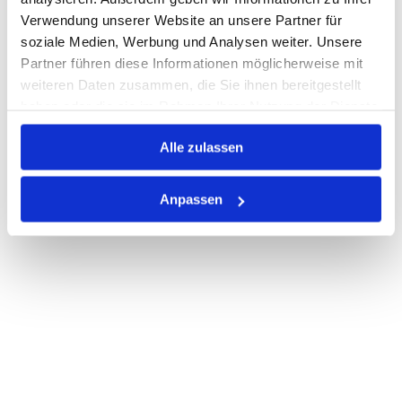
Verwendung unserer Website an unsere Partner für
PRODUKTBESCHREIBUNG
soziale Medien, Werbung und Analysen weiter. Unsere
Partner führen diese Informationen möglicherweise mit
ALLE SPEZIFIKATIONEN
weiteren Daten zusammen, die Sie ihnen bereitgestellt
VARIANTEN
haben oder die sie im Rahmen Ihrer Nutzung der Dienste
gesammelt haben.
Alle zulassen
Anpassen