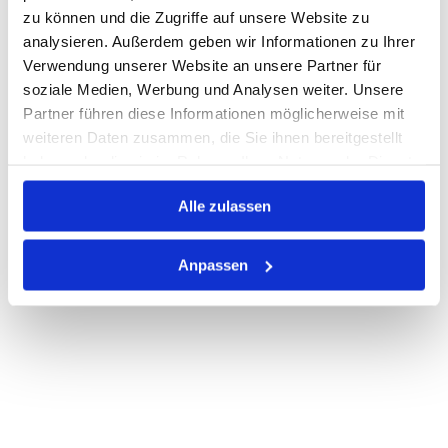
Nicht auf Lager
zu können und die Zugriffe auf unsere Website zu
analysieren. Außerdem geben wir Informationen zu Ihrer
Print
Verwendung unserer Website an unsere Partner für
soziale Medien, Werbung und Analysen weiter. Unsere
Partner führen diese Informationen möglicherweise mit
PRODUKTBESCHREIBUNG
weiteren Daten zusammen, die Sie ihnen bereitgestellt
ALLE SPEZIFIKATIONEN
haben oder die sie im Rahmen Ihrer Nutzung der Dienste
gesammelt haben.
VARIANTEN
Alle zulassen
Anpassen