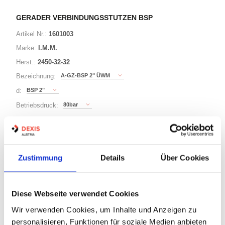
GERADER VERBINDUNGSSTUTZEN BSP
Artikel Nr.:
1601003
Marke:
I.M.M.
Herst.:
2450-32-32
A-GZ-BSP 2" ÜWM
Bezeichnung:
BSP 2"
d:
80bar
Betriebsdruck:
70
E:
8 Varianten
Zustimmung
Details
Über Cookies
Minimum (5)
Diese Webseite verwendet Cookies
Warenkorb
STK
Wir verwenden Cookies, um Inhalte und Anzeigen zu
Losgröße 5
personalisieren, Funktionen für soziale Medien anbieten