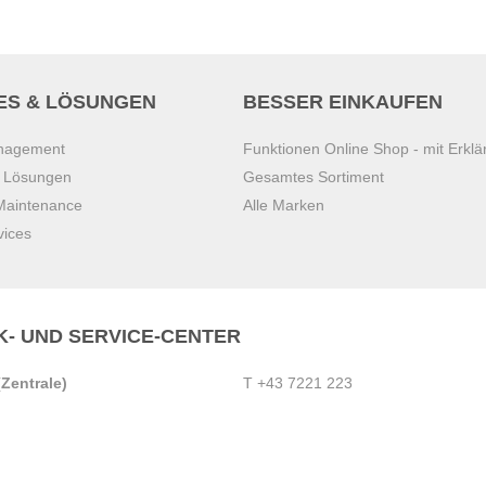
ES & LÖSUNGEN
BESSER EINKAUFEN
anagement
Funktionen Online Shop - mit Erklä
s Lösungen
Gesamtes Sortiment
 Maintenance
Alle Marken
vices
K- UND SERVICE-CENTER
Zentrale)
T
+43 7221 223
Gebirge
E
office.pasching@dexis.at
Hörschinger Straße 39