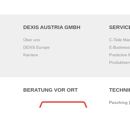
DEXIS AUSTRIA GMBH
SERVIC
Über uns
C-Teile M
DEXIS Europe
E-Busines
Karriere
Predictive
Produktser
BERATUNG VOR ORT
TECHNI
Pasching (
Brunn am 
Graz
Villach