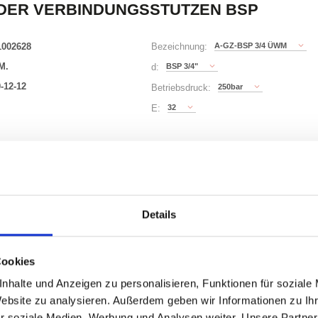
DER VERBINDUNGSSTUTZEN BSP
1002628
A-GZ-BSP 3/4 ÜWM
Bezeichnung:
M.
BSP 3/4"
d:
-12-12
250bar
Betriebsdruck:
32
E:
8 Varianten
Waren
STK
Details
er
nzeigen
Cookies
nhalte und Anzeigen zu personalisieren, Funktionen für soziale
Website zu analysieren. Außerdem geben wir Informationen zu I
r soziale Medien, Werbung und Analysen weiter. Unsere Partner