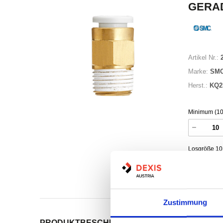
GERA
Artikel Nr.:
Marke:
SM
Herst.:
KQ2
Minimum (10
Losgröße 10
Nicht a
Print
Zustimmung
PRODUKTBESCHREIBUNG
ALLE SPEZIFIKATI