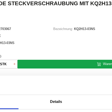
DE STECKVERSCHRAUBUNG MIT KQ2H13
2703067
Bezeichnung:
KQ2H13-03NS
C
H13-03NS
)
Waren
STK
uf Lager
Details
ONEN
VARIANTEN