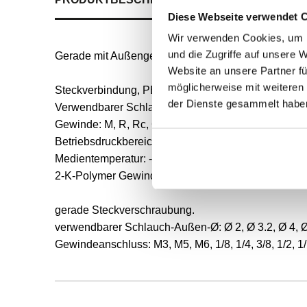
Diese Webseite verwendet 
Wir verwenden Cookies, um I
und die Zugriffe auf unsere 
Gerade mit Außengewinde - KQ2H
Website an unsere Partner fü
möglicherweise mit weiteren
Steckverbindung, PBT-Material für allgemeine An
der Dienste gesammelt habe
Verwendbarer Schlauchdurchmesser von Ø 3,2 bis
Gewinde: M, R, Rc, G, NPT, UNF, UNI
Betriebsdruckbereich: -100 kPa bis 1 MPa
Medientemperatur: -5 bis 60 °C, Wasser: 0 bis 40 °C
2-K-Polymer Gewindebeschichtung, Uni-Dichtung un
gerade Steckverschraubung.
verwendbarer Schlauch-Außen-Ø: Ø 2, Ø 3.2, Ø 4, Ø 6,
Gewindeanschluss: M3, M5, M6, 1/8, 1/4, 3/8, 1/2, 1