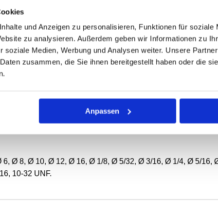
Cookies
nhalte und Anzeigen zu personalisieren, Funktionen für soziale
Website zu analysieren. Außerdem geben wir Informationen zu I
r soziale Medien, Werbung und Analysen weiter. Unsere Partner
 Daten zusammen, die Sie ihnen bereitgestellt haben oder die s
wendungen
n.
 Ø 6 mm
Anpassen
d Flächendichtring.
 Ø 8, Ø 10, Ø 12, Ø 16, Ø 1/8, Ø 5/32, Ø 3/16, Ø 1/4, Ø 5/16, Ø
/16, 10-32 UNF.