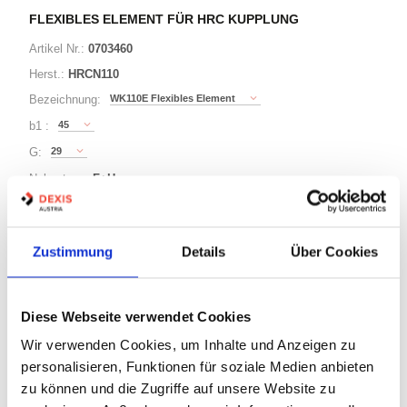
FLEXIBLES ELEMENT FÜR HRC KUPPLUNG
Artikel Nr.:
0703460
Herst.:
HRCN110
WK110E Flexibles Element
Bezeichnung:
45
b1 :
29
G:
Nabentype:
F+H
8 Varianten
Zustimmung
Details
Über Cookies
Warenkorb
STK
Diese Webseite verwendet Cookies
Auf Lager
Wir verwenden Cookies, um Inhalte und Anzeigen zu
Lager anzeigen
personalisieren, Funktionen für soziale Medien anbieten
Print
zu können und die Zugriffe auf unsere Website zu