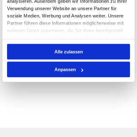
analysieren. Außerdem geben wir Informationen zu Ihrer
Verwendung unserer Website an unsere Partner für
PRODUKTBESCHREIBUNG
soziale Medien, Werbung und Analysen weiter. Unsere
Partner führen diese Informationen möglicherweise mit
ALLE SPEZIFIKATIONEN
weiteren Daten zusammen, die Sie ihnen bereitgestellt
VARIANTEN
haben oder die sie im Rahmen Ihrer Nutzung der Dienste
gesammelt haben.
Alle zulassen
Anpassen