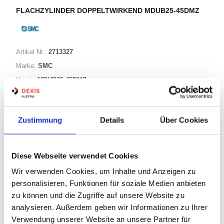
FLACHZYLINDER DOPPELTWIRKEND MDUB25-45DMZ
Artikel Nr.:
2713327
Marke:
SMC
Herst.:
MDUB25-45DMZ
Bezeichnung:
MDUB25-45DMZ
Zustimmung
Details
Über Cookies
Warenkorb
STK
Diese Webseite verwendet Cookies
Nicht auf Lager
Wir verwenden Cookies, um Inhalte und Anzeigen zu
Print
personalisieren, Funktionen für soziale Medien anbieten
zu können und die Zugriffe auf unsere Website zu
PRODUKTBESCHREIBUNG
analysieren. Außerdem geben wir Informationen zu Ihrer
Verwendung unserer Website an unsere Partner für