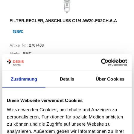
FILTER-REGLER, ANSCHLUSS G1/4 AW20-F02CH-6-A
Artikel Nr.:
2707438
Marke:
SMC
Herst.:
AW20-F02CH-6-A
Bezeichnung:
AW20-F02CH-6-A
Zustimmung
Details
Über Cookies
Warenkorb
STK
Diese Webseite verwendet Cookies
Nicht auf Lager
Wir verwenden Cookies, um Inhalte und Anzeigen zu
personalisieren, Funktionen für soziale Medien anbieten
Print
zu können und die Zugriffe auf unsere Website zu
analysieren. Außerdem geben wir Informationen zu Ihrer