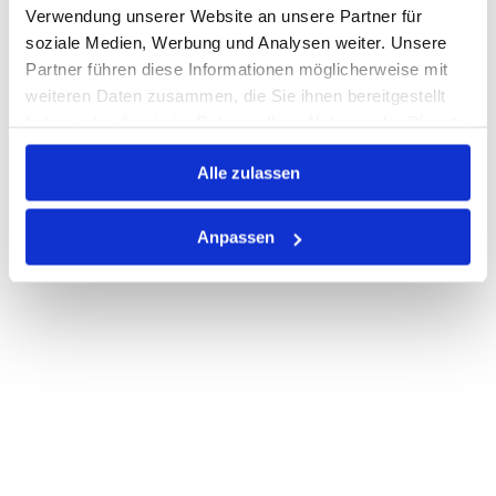
PRODUKTBESCHREIBUNG
Verwendung unserer Website an unsere Partner für
soziale Medien, Werbung und Analysen weiter. Unsere
ALLE SPEZIFIKATIONEN
Partner führen diese Informationen möglicherweise mit
weiteren Daten zusammen, die Sie ihnen bereitgestellt
VARIANTEN
haben oder die sie im Rahmen Ihrer Nutzung der Dienste
gesammelt haben.
Alle zulassen
Anpassen