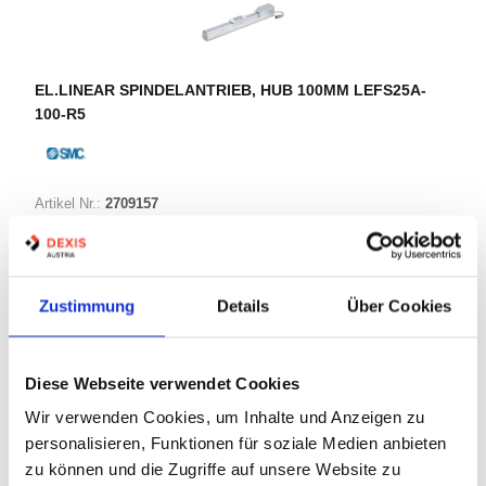
EL.LINEAR SPINDELANTRIEB, HUB 100MM LEFS25A-
100-R5
Artikel Nr.:
2709157
Marke:
SMC
Herst.:
LEFS25A-100-R5
Bezeichnung:
LEFS25A-100-R5
Zustimmung
Details
Über Cookies
Warenkorb
STK
Diese Webseite verwendet Cookies
Wir verwenden Cookies, um Inhalte und Anzeigen zu
Nicht auf Lager
personalisieren, Funktionen für soziale Medien anbieten
Print
zu können und die Zugriffe auf unsere Website zu