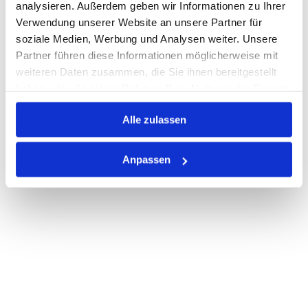
analysieren. Außerdem geben wir Informationen zu Ihrer
Verwendung unserer Website an unsere Partner für
PRODUKTBESCHREIBUNG
soziale Medien, Werbung und Analysen weiter. Unsere
Partner führen diese Informationen möglicherweise mit
ALLE SPEZIFIKATIONEN
weiteren Daten zusammen, die Sie ihnen bereitgestellt
haben oder die sie im Rahmen Ihrer Nutzung der Dienste
VARIANTEN
gesammelt haben.
Alle zulassen
Anpassen