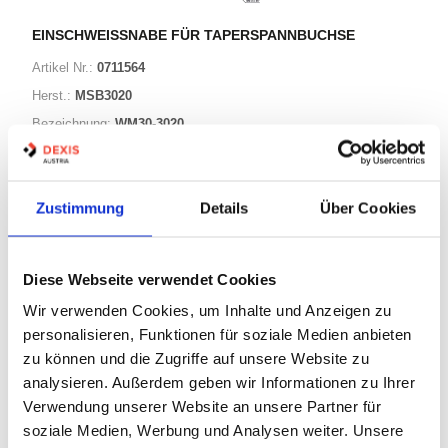
EINSCHWEISSNABE FÜR TAPERSPANNBUCHSE
Artikel Nr.:
0711564
Herst.:
MSB3020
Bezeichnung:
WM30-3020
Warenkorb
STK
Zustimmung
Details
Über Cookies
Nicht auf Lager
Diese Webseite verwendet Cookies
Print
Wir verwenden Cookies, um Inhalte und Anzeigen zu
personalisieren, Funktionen für soziale Medien anbieten
PRODUKTBESCHREIBUNG
zu können und die Zugriffe auf unsere Website zu
analysieren. Außerdem geben wir Informationen zu Ihrer
ALLE SPEZIFIKATIONEN
Verwendung unserer Website an unsere Partner für
soziale Medien, Werbung und Analysen weiter. Unsere
VARIANTEN