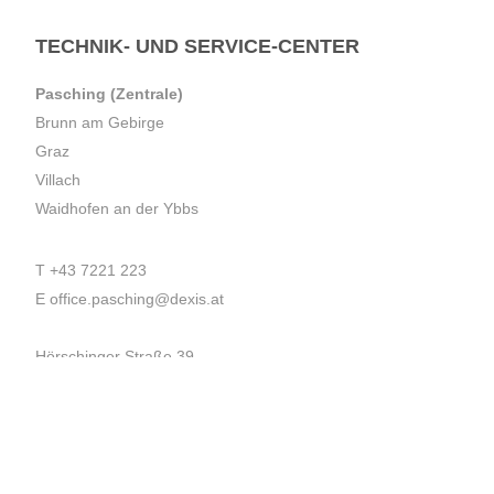
TECHNIK- UND SERVICE-CENTER
Pasching (Zentrale)
Brunn am Gebirge
Graz
Villach
Waidhofen an der Ybbs
T
+43 7221 223
E
office.pasching@dexis.at
Hörschinger Straße 39
4061 Pasching
Impressum
AGB