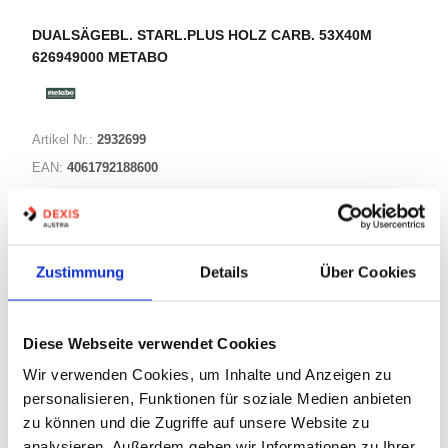
DUALSÄGEBL. STARL.PLUS HOLZ CARB. 53X40M
626949000 METABO
Artikel Nr.:
2932699
EAN:
4061792188600
Marke:
Metabo
Herst.:
626949000
Bezeichnung:
626949000 Metabo
Zustimmung
Details
Über Cookies
Warenkorb
STK
Diese Webseite verwendet Cookies
Wir verwenden Cookies, um Inhalte und Anzeigen zu
Nicht auf Lager
personalisieren, Funktionen für soziale Medien anbieten
Print
zu können und die Zugriffe auf unsere Website zu
analysieren. Außerdem geben wir Informationen zu Ihrer