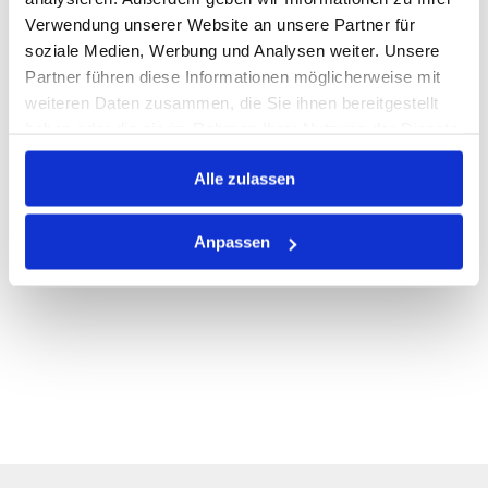
Verwendung unserer Website an unsere Partner für
PRODUKTBESCHREIBUNG
soziale Medien, Werbung und Analysen weiter. Unsere
Partner führen diese Informationen möglicherweise mit
ALLE SPEZIFIKATIONEN
weiteren Daten zusammen, die Sie ihnen bereitgestellt
VARIANTEN
haben oder die sie im Rahmen Ihrer Nutzung der Dienste
gesammelt haben.
Alle zulassen
Anpassen