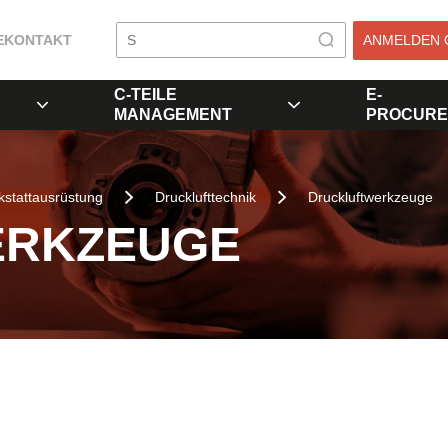
E
KONTAKT
ANMELDEN 
C-TEILE
E-
MANAGEMENT
PROCURE
stattausrüstung
Drucklufttechnik
Druckluftwerkzeuge
ERKZEUGE