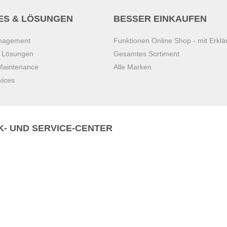
ES & LÖSUNGEN
BESSER EINKAUFEN
anagement
Funktionen Online Shop - mit Erklä
s Lösungen
Gesamtes Sortiment
 Maintenance
Alle Marken
vices
K- UND SERVICE-CENTER
Zentrale)
T
+43 7221 223
Gebirge
E
office.pasching@dexis.at
Hörschinger Straße 39
an der Ybbs
4061 Pasching