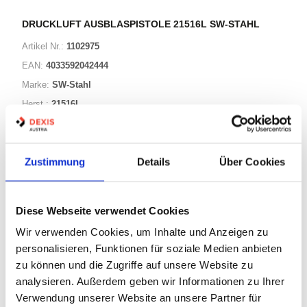
DRUCKLUFT AUSBLASPISTOLE 21516L SW-STAHL
Artikel Nr.:
1102975
EAN:
4033592042444
Marke:
SW-Stahl
Herst.:
21516L
Bezeichnung:
21516L SW-Stahl
Zustimmung
Details
Über Cookies
Warenkorb
STK
Nicht auf Lager
Diese Webseite verwendet Cookies
Print
Wir verwenden Cookies, um Inhalte und Anzeigen zu
personalisieren, Funktionen für soziale Medien anbieten
zu können und die Zugriffe auf unsere Website zu
PRODUKTBESCHREIBUNG
analysieren. Außerdem geben wir Informationen zu Ihrer
Verwendung unserer Website an unsere Partner für
ALLE SPEZIFIKATIONEN