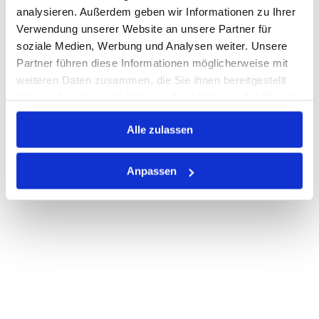
analysieren. Außerdem geben wir Informationen zu Ihrer
Verwendung unserer Website an unsere Partner für
soziale Medien, Werbung und Analysen weiter. Unsere
PRODUKTBESCHREIBUNG
Partner führen diese Informationen möglicherweise mit
ALLE SPEZIFIKATIONEN
weiteren Daten zusammen, die Sie ihnen bereitgestellt
haben oder die sie im Rahmen Ihrer Nutzung der Dienste
VARIANTEN
gesammelt haben.
Alle zulassen
Anpassen