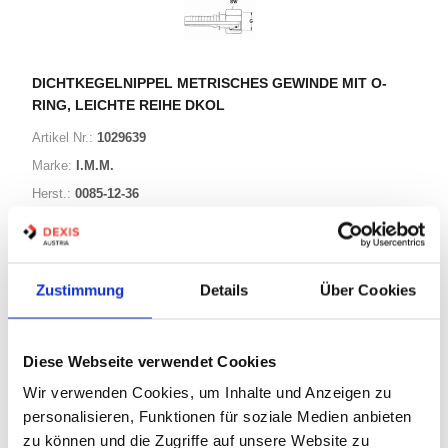
DICHTKEGELNIPPEL METRISCHES GEWINDE MIT O-
RING, LEICHTE REIHE DKOL
Artikel Nr.:
1029639
Marke:
I.M.M.
Herst.:
0085-12-36
G4 0352 M00 200/0085-12-36
Bezeichnung:
Zustimmung
Details
Über Cookies
34 Varianten
Warenkorb
STK
Diese Webseite verwendet Cookies
Wir verwenden Cookies, um Inhalte und Anzeigen zu
Auf Lager
personalisieren, Funktionen für soziale Medien anbieten
zu können und die Zugriffe auf unsere Website zu
Print