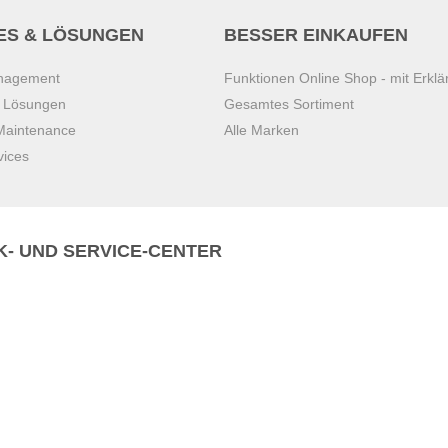
ES & LÖSUNGEN
BESSER EINKAUFEN
anagement
Funktionen Online Shop - mit Erklä
s Lösungen
Gesamtes Sortiment
 Maintenance
Alle Marken
vices
K- UND SERVICE-CENTER
Zentrale)
T
+43 7221 223
Gebirge
E
office.pasching@dexis.at
Hörschinger Straße 39
an der Ybbs
4061 Pasching