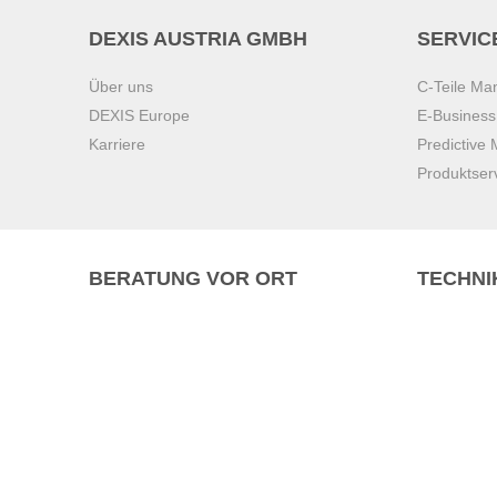
DEXIS AUSTRIA GMBH
SERVIC
Über uns
C-Teile M
DEXIS Europe
E-Busines
Karriere
Predictive
Produktser
BERATUNG VOR ORT
TECHNI
Pasching (
Brunn am 
Graz
Villach
Waidhofen 