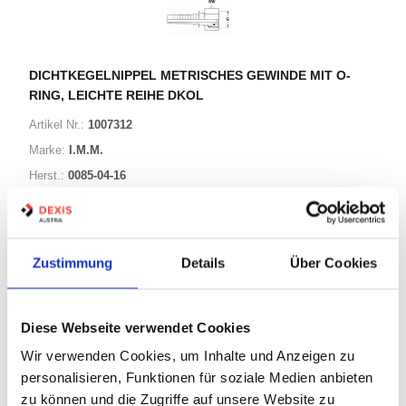
DICHTKEGELNIPPEL METRISCHES GEWINDE MIT O-
RING, LEICHTE REIHE DKOL
Artikel Nr.:
1007312
Marke:
I.M.M.
Herst.:
0085-04-16
G4 0352 M00 060/0085-04-16
Bezeichnung:
Zustimmung
Details
Über Cookies
34 Varianten
Warenkorb
STK
Diese Webseite verwendet Cookies
Wir verwenden Cookies, um Inhalte und Anzeigen zu
Auf Lager
Lager anzeigen
personalisieren, Funktionen für soziale Medien anbieten
zu können und die Zugriffe auf unsere Website zu
Print