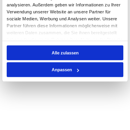
analysieren. Außerdem geben wir Informationen zu Ihrer
Verwendung unserer Website an unsere Partner für
soziale Medien, Werbung und Analysen weiter. Unsere
PRODUKTBESCHREIBUNG
Partner führen diese Informationen möglicherweise mit
ALLE SPEZIFIKATIONEN
weiteren Daten zusammen, die Sie ihnen bereitgestellt
haben oder die sie im Rahmen Ihrer Nutzung der Dienste
VARIANTEN
gesammelt haben.
Alle zulassen
Anpassen