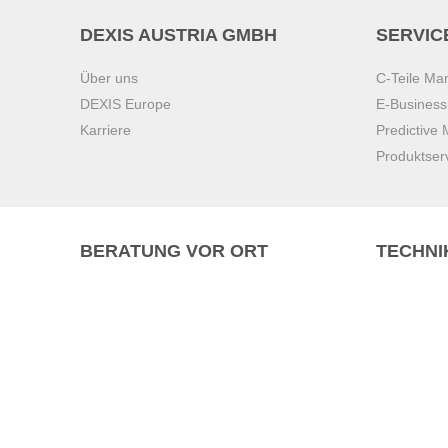
DEXIS AUSTRIA GMBH
SERVIC
Über uns
C-Teile M
DEXIS Europe
E-Busines
Karriere
Predictive
Produktser
BERATUNG VOR ORT
TECHNI
Pasching (
Brunn am 
Graz
Villach
Waidhofen 