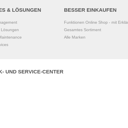
ES & LÖSUNGEN
BESSER EINKAUFEN
anagement
Funktionen Online Shop - mit Erklä
s Lösungen
Gesamtes Sortiment
 Maintenance
Alle Marken
vices
K- UND SERVICE-CENTER
Zentrale)
T
+43 7221 223
Gebirge
E
office.pasching@dexis.at
Hörschinger Straße 39
an der Ybbs
4061 Pasching