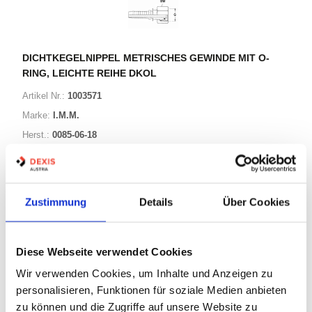
DICHTKEGELNIPPEL METRISCHES GEWINDE MIT O-
RING, LEICHTE REIHE DKOL
Artikel Nr.:
1003571
Marke:
I.M.M.
Herst.:
0085-06-18
G4 0347 M00 100/0085-06-18
Bezeichnung:
Zustimmung
Details
Über Cookies
34 Varianten
Warenkorb
STK
Diese Webseite verwendet Cookies
Wir verwenden Cookies, um Inhalte und Anzeigen zu
Auf Lager
Lager anzeigen
personalisieren, Funktionen für soziale Medien anbieten
zu können und die Zugriffe auf unsere Website zu
Print