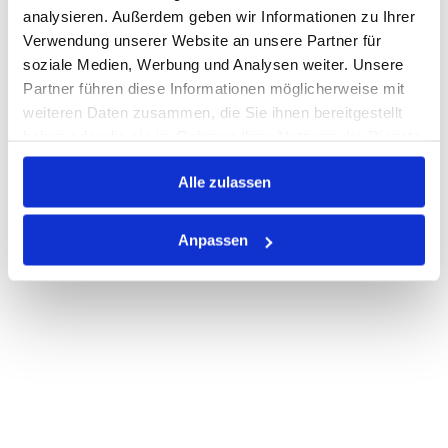
analysieren. Außerdem geben wir Informationen zu Ihrer
Verwendung unserer Website an unsere Partner für
soziale Medien, Werbung und Analysen weiter. Unsere
PRODUKTBESCHREIBUNG
Partner führen diese Informationen möglicherweise mit
ALLE SPEZIFIKATIONEN
weiteren Daten zusammen, die Sie ihnen bereitgestellt
haben oder die sie im Rahmen Ihrer Nutzung der Dienste
VARIANTEN
gesammelt haben.
Alle zulassen
Anpassen