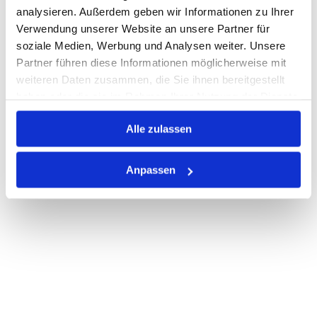
analysieren. Außerdem geben wir Informationen zu Ihrer
Verwendung unserer Website an unsere Partner für
soziale Medien, Werbung und Analysen weiter. Unsere
PRODUKTBESCHREIBUNG
Partner führen diese Informationen möglicherweise mit
ALLE SPEZIFIKATIONEN
weiteren Daten zusammen, die Sie ihnen bereitgestellt
haben oder die sie im Rahmen Ihrer Nutzung der Dienste
VARIANTEN
gesammelt haben.
Alle zulassen
Anpassen