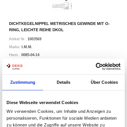
DICHTKEGELNIPPEL METRISCHES GEWINDE MIT O-
RING, LEICHTE REIHE DKOL
Artikel Nr.:
1003569
Marke:
I.M.M.
Herst.:
0085-04-14
G4 0347 M00 060/0085-04-14
Bezeichnung:
Zustimmung
Details
Über Cookies
34 Varianten
Warenkorb
STK
Diese Webseite verwendet Cookies
Wir verwenden Cookies, um Inhalte und Anzeigen zu
Auf Lager
Lager anzeigen
personalisieren, Funktionen für soziale Medien anbieten
zu können und die Zugriffe auf unsere Website zu
Print