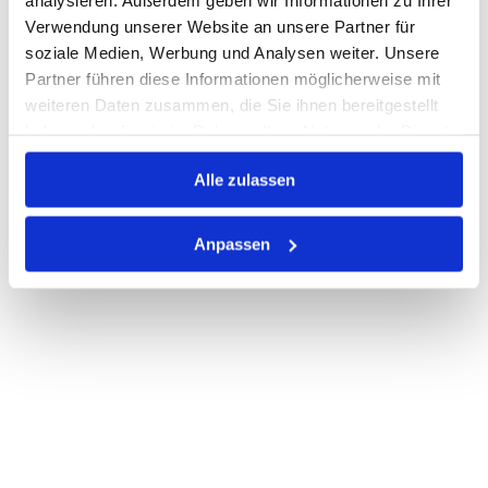
Verwendung unserer Website an unsere Partner für
PRODUKTBESCHREIBUNG
soziale Medien, Werbung und Analysen weiter. Unsere
Partner führen diese Informationen möglicherweise mit
ALLE SPEZIFIKATIONEN
weiteren Daten zusammen, die Sie ihnen bereitgestellt
VARIANTEN
haben oder die sie im Rahmen Ihrer Nutzung der Dienste
gesammelt haben.
Alle zulassen
Anpassen