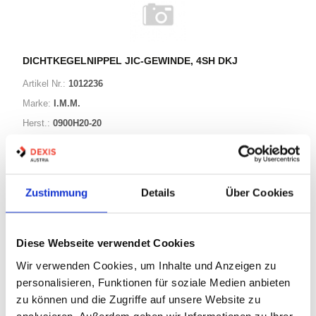
DICHTKEGELNIPPEL JIC-GEWINDE, 4SH DKJ
Artikel Nr.:
1012236
Marke:
I.M.M.
Herst.:
0900H20-20
G4 0504 M30 320/0900H20-20
Bezeichnung:
Zustimmung
Details
Über Cookies
7 Varianten
Warenkorb
STK
Diese Webseite verwendet Cookies
Wir verwenden Cookies, um Inhalte und Anzeigen zu
Nicht auf Lager
personalisieren, Funktionen für soziale Medien anbieten
Print
zu können und die Zugriffe auf unsere Website zu
analysieren. Außerdem geben wir Informationen zu Ihrer