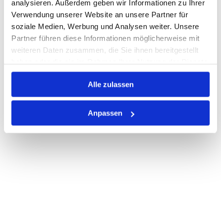
analysieren. Außerdem geben wir Informationen zu Ihrer
Verwendung unserer Website an unsere Partner für
PRODUKTBESCHREIBUNG
soziale Medien, Werbung und Analysen weiter. Unsere
Partner führen diese Informationen möglicherweise mit
ALLE SPEZIFIKATIONEN
weiteren Daten zusammen, die Sie ihnen bereitgestellt
haben oder die sie im Rahmen Ihrer Nutzung der Dienste
VARIANTEN
gesammelt haben.
Alle zulassen
Anpassen