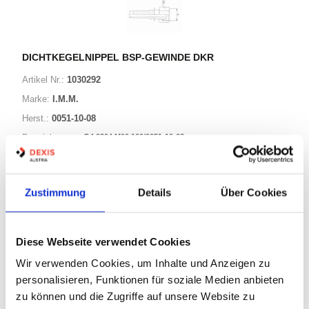
DICHTKEGELNIPPEL BSP-GEWINDE DKR
Artikel Nr.:
1030292
Marke:
I.M.M.
Herst.:
0051-10-08
G4 0304 M00 160/0051-10-08
Bezeichnung:
25 Varianten
Zustimmung
Details
Über Cookies
Warenkorb
STK
Diese Webseite verwendet Cookies
Auf Lager
Wir verwenden Cookies, um Inhalte und Anzeigen zu
Lager anzeigen
personalisieren, Funktionen für soziale Medien anbieten
Print
zu können und die Zugriffe auf unsere Website zu