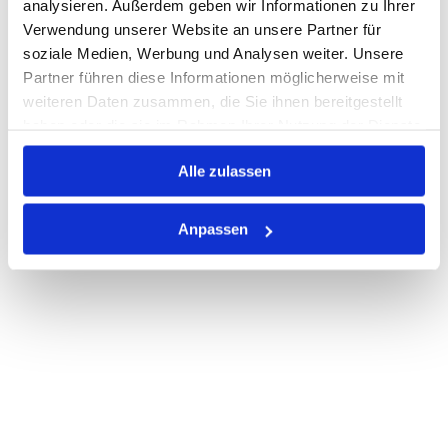
analysieren. Außerdem geben wir Informationen zu Ihrer
Verwendung unserer Website an unsere Partner für
PRODUKTBESCHREIBUNG
soziale Medien, Werbung und Analysen weiter. Unsere
Partner führen diese Informationen möglicherweise mit
ALLE SPEZIFIKATIONEN
weiteren Daten zusammen, die Sie ihnen bereitgestellt
haben oder die sie im Rahmen Ihrer Nutzung der Dienste
VARIANTEN
gesammelt haben.
Alle zulassen
Anpassen