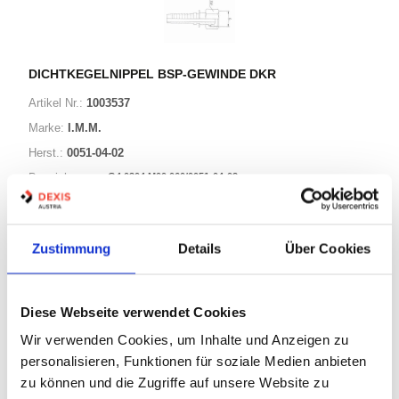
DICHTKEGELNIPPEL BSP-GEWINDE DKR
Artikel Nr.:
1003537
Marke:
I.M.M.
Herst.:
0051-04-02
G4 0304 M00 060/0051-04-02
Bezeichnung:
25 Varianten
Zustimmung
Details
Über Cookies
Warenkorb
STK
Diese Webseite verwendet Cookies
Auf Lager
Wir verwenden Cookies, um Inhalte und Anzeigen zu
Lager anzeigen
personalisieren, Funktionen für soziale Medien anbieten
Print
zu können und die Zugriffe auf unsere Website zu