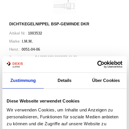
DICHTKEGELNIPPEL BSP-GEWINDE DKR
Artikel Nr.:
1003532
Marke:
I.M.M.
Herst.:
0051-04-06
G4 0303 M00 060/0051-04-06
Bezeichnung:
25 Varianten
Zustimmung
Details
Über Cookies
Warenkorb
STK
Diese Webseite verwendet Cookies
Auf Lager
Wir verwenden Cookies, um Inhalte und Anzeigen zu
Lager anzeigen
personalisieren, Funktionen für soziale Medien anbieten
Print
zu können und die Zugriffe auf unsere Website zu