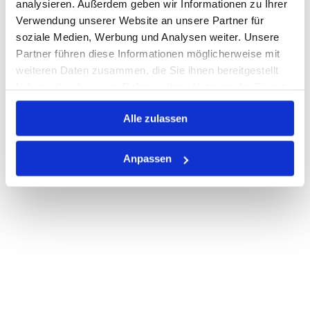
analysieren. Außerdem geben wir Informationen zu Ihrer
Verwendung unserer Website an unsere Partner für
PRODUKTBESCHREIBUNG
soziale Medien, Werbung und Analysen weiter. Unsere
Partner führen diese Informationen möglicherweise mit
ALLE SPEZIFIKATIONEN
weiteren Daten zusammen, die Sie ihnen bereitgestellt
haben oder die sie im Rahmen Ihrer Nutzung der Dienste
VARIANTEN
gesammelt haben.
Alle zulassen
Anpassen