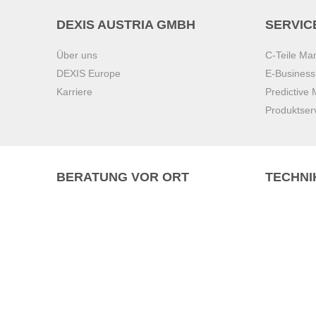
DEXIS AUSTRIA GMBH
SERVIC
Über uns
C-Teile M
DEXIS Europe
E-Busines
Karriere
Predictive
Produktser
BERATUNG VOR ORT
TECHNI
Pasching (
Brunn am 
Graz
Villach
Waidhofen 