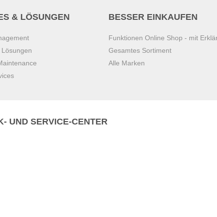
ES & LÖSUNGEN
BESSER EINKAUFEN
anagement
Funktionen Online Shop - mit Erklä
s Lösungen
Gesamtes Sortiment
 Maintenance
Alle Marken
vices
K- UND SERVICE-CENTER
Zentrale)
T
+43 7221 223
Gebirge
E
office.pasching@dexis.at
Hörschinger Straße 39
an der Ybbs
4061 Pasching