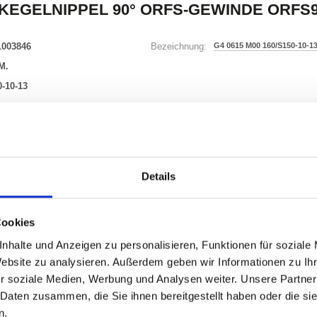
KEGELNIPPEL 90° ORFS-GEWINDE ORFS
1003846
G4 0615 M00 160/S150-10-1
Bezeichnung:
M.
-10-13
16 Varianten
Waren
STK
Details
er
Cookies
nhalte und Anzeigen zu personalisieren, Funktionen für soziale
Website zu analysieren. Außerdem geben wir Informationen zu I
r soziale Medien, Werbung und Analysen weiter. Unsere Partner
 Daten zusammen, die Sie ihnen bereitgestellt haben oder die s
ONEN
VARIANTEN
n.