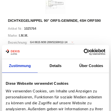
DICHTKEGELNIPPEL 90° ORFS-GEWINDE, 4SH ORFS90
Artikel Nr.:
1025764
Marke:
I.M.M.
G4 0615 M30 200/S150H12-14
Bezeichnung:
4 Varianten
Zustimmung
Details
Über Cookies
Warenkorb
STK
Diese Webseite verwendet Cookies
Auf Lager
Lager anzeigen
Wir verwenden Cookies, um Inhalte und Anzeigen zu
personalisieren, Funktionen für soziale Medien anbieten
Print
zu können und die Zugriffe auf unsere Website zu
analysieren. Außerdem geben wir Informationen zu Ihrer