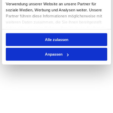
Verwendung unserer Website an unsere Partner für
PRODUKTBESCHREIBUNG
soziale Medien, Werbung und Analysen weiter. Unsere
ALLE SPEZIFIKATIONEN
Partner führen diese Informationen möglicherweise mit
weiteren Daten zusammen, die Sie ihnen bereitgestellt
VARIANTEN
haben oder die sie im Rahmen Ihrer Nutzung der Dienste
gesammelt haben.
Alle zulassen
Anpassen