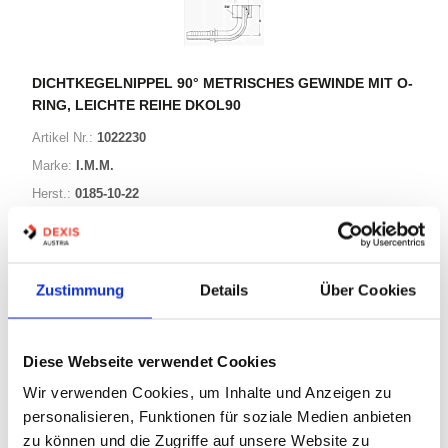
DICHTKEGELNIPPEL 90° METRISCHES GEWINDE MIT O-
RING, LEICHTE REIHE DKOL90
Artikel Nr.:
1022230
Marke:
I.M.M.
Herst.:
0185-10-22
G4 0807 M00 160/0185-10-22
Bezeichnung:
Zustimmung
Details
Über Cookies
32 Varianten
Warenkorb
STK
Diese Webseite verwendet Cookies
Wir verwenden Cookies, um Inhalte und Anzeigen zu
Auf Lager
Lager anzeigen
personalisieren, Funktionen für soziale Medien anbieten
zu können und die Zugriffe auf unsere Website zu
Print