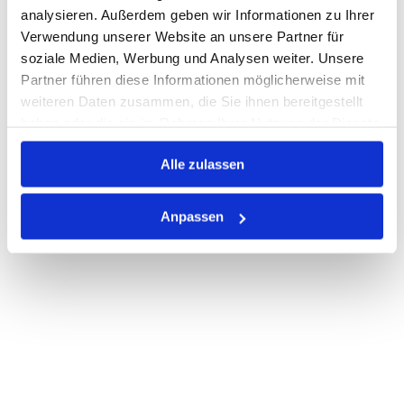
analysieren. Außerdem geben wir Informationen zu Ihrer
Verwendung unserer Website an unsere Partner für
soziale Medien, Werbung und Analysen weiter. Unsere
PRODUKTBESCHREIBUNG
Partner führen diese Informationen möglicherweise mit
ALLE SPEZIFIKATIONEN
weiteren Daten zusammen, die Sie ihnen bereitgestellt
haben oder die sie im Rahmen Ihrer Nutzung der Dienste
VARIANTEN
gesammelt haben.
Alle zulassen
Anpassen