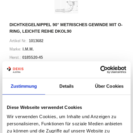
DICHTKEGELNIPPEL 90° METRISCHES GEWINDE MIT O-
RING, LEICHTE REIHE DKOL90
Artikel Nr.:
1013682
Marke:
I.M.M.
Herst.:
0185S20-45
G4 0913 M00 320/0185S20-45
Bezeichnung:
Zustimmung
Details
Über Cookies
32 Varianten
Warenkorb
STK
Diese Webseite verwendet Cookies
Wir verwenden Cookies, um Inhalte und Anzeigen zu
Auf Lager
Lager anzeigen
personalisieren, Funktionen für soziale Medien anbieten
zu können und die Zugriffe auf unsere Website zu
Print