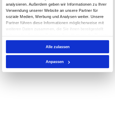
analysieren. Außerdem geben wir Informationen zu Ihrer
Verwendung unserer Website an unsere Partner für
soziale Medien, Werbung und Analysen weiter. Unsere
PRODUKTBESCHREIBUNG
Partner führen diese Informationen möglicherweise mit
ALLE SPEZIFIKATIONEN
weiteren Daten zusammen, die Sie ihnen bereitgestellt
haben oder die sie im Rahmen Ihrer Nutzung der Dienste
VARIANTEN
gesammelt haben.
Alle zulassen
Anpassen