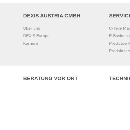
DEXIS AUSTRIA GMBH
SERVIC
Über uns
C-Teile M
DEXIS Europe
E-Busines
Karriere
Predictive
Produktser
BERATUNG VOR ORT
TECHNI
Pasching (
Brunn am 
Graz
Villach
Waidhofen 