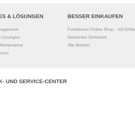
ES & LÖSUNGEN
BESSER EINKAUFEN
anagement
Funktionen Online Shop - mit Erklä
s Lösungen
Gesamtes Sortiment
 Maintenance
Alle Marken
vices
K- UND SERVICE-CENTER
Zentrale)
T
+43 7221 223
Gebirge
E
office.pasching@dexis.at
Hörschinger Straße 39
an der Ybbs
4061 Pasching