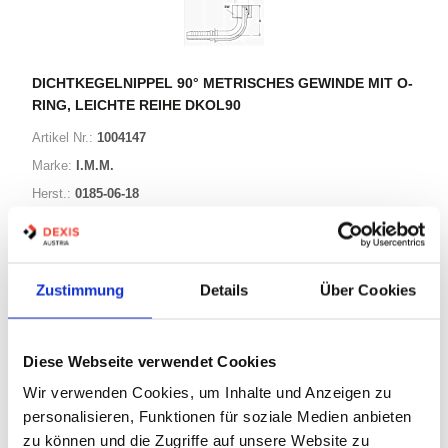
DICHTKEGELNIPPEL 90° METRISCHES GEWINDE MIT O-
RING, LEICHTE REIHE DKOL90
Artikel Nr.:
1004147
Marke:
I.M.M.
Herst.:
0185-06-18
G4 0913 M00 100/0185-06-18
Bezeichnung:
Zustimmung
Details
Über Cookies
32 Varianten
Warenkorb
STK
Diese Webseite verwendet Cookies
Wir verwenden Cookies, um Inhalte und Anzeigen zu
Auf Lager
Lager anzeigen
personalisieren, Funktionen für soziale Medien anbieten
zu können und die Zugriffe auf unsere Website zu
Print