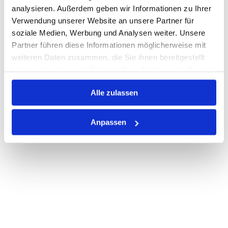
analysieren. Außerdem geben wir Informationen zu Ihrer
Verwendung unserer Website an unsere Partner für
soziale Medien, Werbung und Analysen weiter. Unsere
PRODUKTBESCHREIBUNG
Partner führen diese Informationen möglicherweise mit
ALLE SPEZIFIKATIONEN
weiteren Daten zusammen, die Sie ihnen bereitgestellt
haben oder die sie im Rahmen Ihrer Nutzung der Dienste
VARIANTEN
gesammelt haben.
Alle zulassen
Anpassen