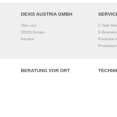
DEXIS AUSTRIA GMBH
SERVIC
Über uns
C-Teile M
DEXIS Europe
E-Busines
Karriere
Predictive
Produktser
BERATUNG VOR ORT
TECHNI
Pasching (
Brunn am 
Graz
Villach
Waidhofen 