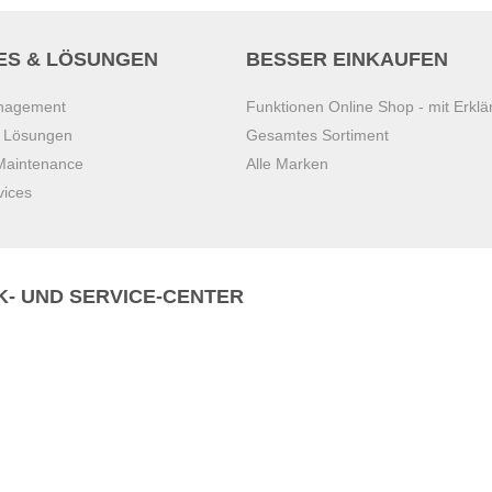
ES & LÖSUNGEN
BESSER EINKAUFEN
anagement
Funktionen Online Shop - mit Erklä
s Lösungen
Gesamtes Sortiment
 Maintenance
Alle Marken
vices
K- UND SERVICE-CENTER
Zentrale)
T
+43 7221 223
Gebirge
E
office.pasching@dexis.at
Hörschinger Straße 39
an der Ybbs
4061 Pasching