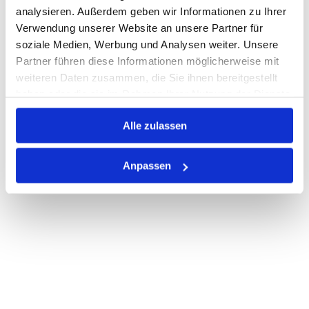
analysieren. Außerdem geben wir Informationen zu Ihrer
Verwendung unserer Website an unsere Partner für
soziale Medien, Werbung und Analysen weiter. Unsere
PRODUKTBESCHREIBUNG
Partner führen diese Informationen möglicherweise mit
ALLE SPEZIFIKATIONEN
weiteren Daten zusammen, die Sie ihnen bereitgestellt
haben oder die sie im Rahmen Ihrer Nutzung der Dienste
VARIANTEN
gesammelt haben.
Alle zulassen
Anpassen