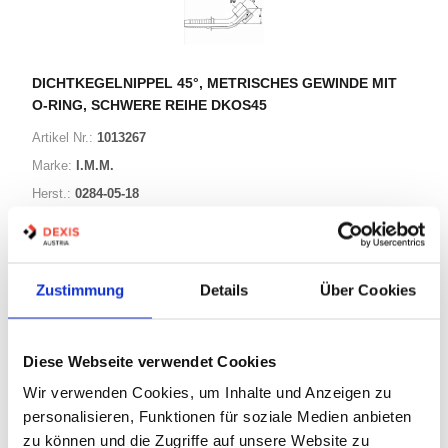
DICHTKEGELNIPPEL 45°, METRISCHES GEWINDE MIT
O-RING, SCHWERE REIHE DKOS45
Artikel Nr.:
1013267
Marke:
I.M.M.
Herst.:
0284-05-18
G4 0959 M00 080/0284-05-18
Bezeichnung:
Zustimmung
Details
Über Cookies
17 Varianten
Warenkorb
STK
Diese Webseite verwendet Cookies
Wir verwenden Cookies, um Inhalte und Anzeigen zu
Auf Lager
Lager anzeigen
personalisieren, Funktionen für soziale Medien anbieten
zu können und die Zugriffe auf unsere Website zu
Print