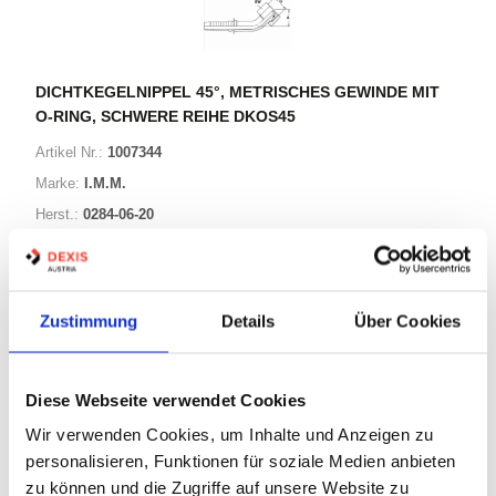
DICHTKEGELNIPPEL 45°, METRISCHES GEWINDE MIT
O-RING, SCHWERE REIHE DKOS45
Artikel Nr.:
1007344
Marke:
I.M.M.
Herst.:
0284-06-20
G4 0959 M00 100/0284-06-20
Bezeichnung:
Zustimmung
Details
Über Cookies
17 Varianten
Warenkorb
STK
Diese Webseite verwendet Cookies
Wir verwenden Cookies, um Inhalte und Anzeigen zu
Auf Lager
Lager anzeigen
personalisieren, Funktionen für soziale Medien anbieten
zu können und die Zugriffe auf unsere Website zu
Print