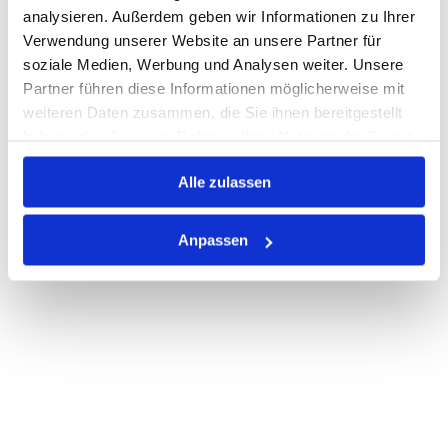
analysieren. Außerdem geben wir Informationen zu Ihrer
Verwendung unserer Website an unsere Partner für
soziale Medien, Werbung und Analysen weiter. Unsere
PRODUKTBESCHREIBUNG
Partner führen diese Informationen möglicherweise mit
ALLE SPEZIFIKATIONEN
weiteren Daten zusammen, die Sie ihnen bereitgestellt
haben oder die sie im Rahmen Ihrer Nutzung der Dienste
VARIANTEN
gesammelt haben.
Alle zulassen
Anpassen