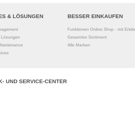
ES & LÖSUNGEN
BESSER EINKAUFEN
anagement
Funktionen Online Shop - mit Erklä
s Lösungen
Gesamtes Sortiment
 Maintenance
Alle Marken
vices
K- UND SERVICE-CENTER
Zentrale)
T
+43 7221 223
Gebirge
E
office.pasching@dexis.at
Hörschinger Straße 39
an der Ybbs
4061 Pasching