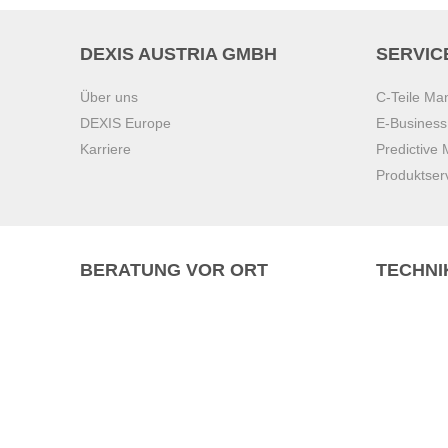
DEXIS AUSTRIA GMBH
SERVIC
Über uns
C-Teile M
DEXIS Europe
E-Busines
Karriere
Predictive
Produktser
BERATUNG VOR ORT
TECHNI
Pasching (
Brunn am 
Graz
Villach
Waidhofen 