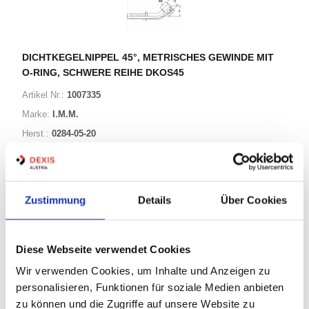
DICHTKEGELNIPPEL 45°, METRISCHES GEWINDE MIT
O-RING, SCHWERE REIHE DKOS45
Artikel Nr.:
1007335
Marke:
I.M.M.
Herst.:
0284-05-20
G4 0878 M00 080/0284-05-20
Bezeichnung:
Zustimmung
Details
Über Cookies
17 Varianten
Warenkorb
STK
Diese Webseite verwendet Cookies
Wir verwenden Cookies, um Inhalte und Anzeigen zu
Auf Lager
Lager anzeigen
personalisieren, Funktionen für soziale Medien anbieten
zu können und die Zugriffe auf unsere Website zu
Print