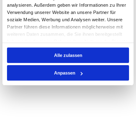
analysieren. Außerdem geben wir Informationen zu Ihrer
Verwendung unserer Website an unsere Partner für
soziale Medien, Werbung und Analysen weiter. Unsere
PRODUKTBESCHREIBUNG
Partner führen diese Informationen möglicherweise mit
ALLE SPEZIFIKATIONEN
weiteren Daten zusammen, die Sie ihnen bereitgestellt
haben oder die sie im Rahmen Ihrer Nutzung der Dienste
VARIANTEN
gesammelt haben.
Alle zulassen
Anpassen